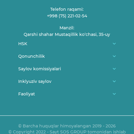
Telefon raqami:
+998 (75) 221-02-54
Manzil:
Qarshi shahar Mustaqillik ko‘chasi, 35-uy
HSK
Biz haqimizda
Qonunchilik
HSK a'zolari
O'zbekiston Respublikasi konstitutsiyasi
Saylov komissiyalari
Fuqarolarni qabul qilish jadvali
MSK me'yoriy-huquqiy hujjatlari
Tuman/shahar saylov komissiyalari
Inklyuziv saylov
Bog'lanish
MSK Qarorlari
Uchastka saylov komissiyalari
Yangiliklar
Faoliyat
Saylov va yoshlar
HSK Qarorlari
Saylovda ayollar
Saylovda nogironligi bor shaxslar
Ma'ruza va bayonotlar
O'z kuchini yo'qotgan hujjatlar
Qonunchilik
E'lonlar
OAVni akkreditatsiyadan o‘tkazish tartibi
© Barcha huquqlar himoyalangan 2019 - 2026
© Copyright 2022 - Sayt SOS GROUP tomonidan ishlab
Mediateka