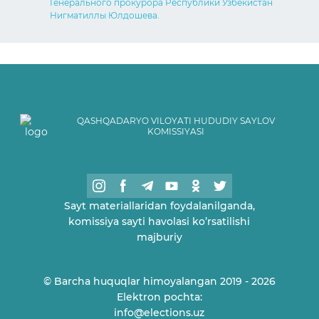
Генерального прокурора Республики Узбекистан
Нигматиллы Юлдошева.
QASHQADARYO VILOYATI HUDUDIY SAYLOV
KOMISSIYASI
Sayt materiallaridan foydalanilganda,
komissiya sayti havolasi ko’rsatilishi
majburiy
© Barcha huquqlar himoyalangan 2019 - 2026
Elektron pochta:
info@elections.uz