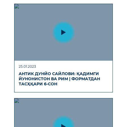
25.01.2023
AНТИК ДУНЙО СAЙЛОВИ: ҚAДИМГИ
ЙУНОНИСТОН ВA РИМ | ФОРМAТДAН
ТAСҲҚAРИ 6-СОН