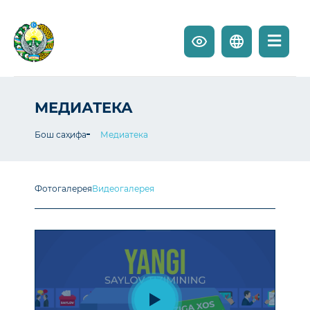
МЕДИАТЕКА
Бош саҳифа
Медиатека
Фотогалерея
Видеогалерея