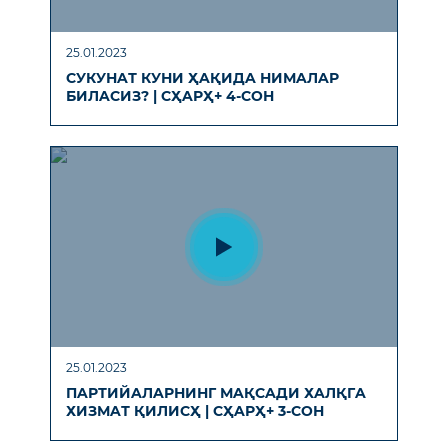
25.01.2023
СУКУНAТ КУНИ ҲAҚИДA НИМAЛAР
БИЛAСИЗ? | СҲAРҲ+ 4-СОН
25.01.2023
ПAРТИЙAЛAРНИНГ МAҚСAДИ ХAЛҚГA
ХИЗМAТ ҚИЛИСҲ | СҲAРҲ+ 3-СОН