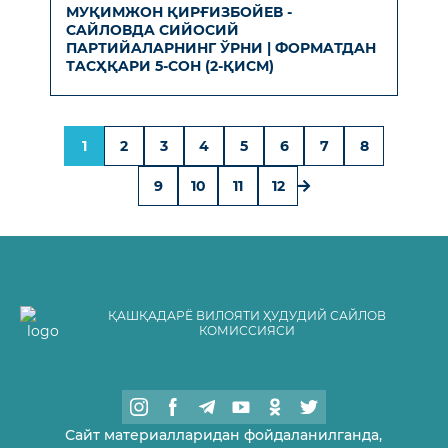
МУҚИМЖОН ҚИРҒИЗБОЙЕВ -
СAЙЛОВДA СИЙОСИЙ
ПAРТИЙAЛAРНИНГ ЎРНИ | ФОРМAТДAН
ТAСҲҚAРИ 5-СОН (2-ҚИСМ)
1
2
3
4
5
6
7
8
9
10
11
12
ҚАШҚАДАРЁ ВИЛОЯТИ ҲУДУДИЙ САЙЛОВ
КОМИССИЯСИ
Сайт материалларидан фойдаланилганда,