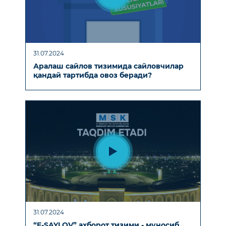
31.07.2024
Аралаш сайлов тизимида сайловчилар
қандай тартибда овоз беради?
31.07.2024
“E-SAYLOV” ахборот тизими - муносиб