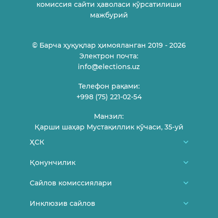
комиссия сайти ҳаволаси кўрсатилиши
мажбурий
© Барча ҳуқуқлар ҳимояланган 2019 - 2026
Электрон почта:
info@elections.uz
Телефон рақами:
+998 (75) 221-02-54
Манзил:
Қарши шаҳар Мустақиллик кўчаси, 35-уй
ҲСК
Биз ҳақимизда
Қонунчилик
ҲСК аъзолари
Ўзбекистон Республикаси Конституцияси
Сайлов комиссиялари
Фуқароларни қабул қилиш жадвали
МСК меъёрий-ҳуқуқий ҳужжатлари
Туман/шаҳар сайлов комиссиялари
Инклюзив сайлов
Боғланиш
МСК Қарорлари
Участка сайлов комиссиялари
Янгиликлар